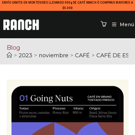
ENVÍO GRATIS EN MONTEVIDEO LLEVANDO 500g DE CAFÉ RANCH Ó COMPRAS MAYORES A
$5.000
Menú
Blog
>
2023
>
noviembre
>
CAFÉ
>
CAFÉ DE ESP