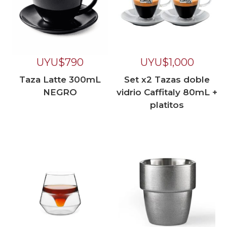
UYU$
790
UYU$
1,000
Taza Latte 300mL
Set x2 Tazas doble
NEGRO
vidrio Caffitaly 80mL +
platitos