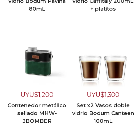
vidrio Bodum Pavina
vidrio Caffitaly 200mL
80mL
+ platitos
UYU$
1,200
UYU$
1,300
Contenedor metálico
Set x2 Vasos doble
sellado MHW-
vidrio Bodum Canteen
3BOMBER
100mL