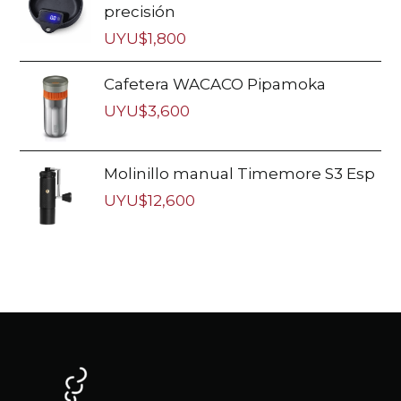
precisión
UYU$
1,800
Cafetera WACACO Pipamoka
UYU$
3,600
Molinillo manual Timemore S3 Esp
UYU$
12,600