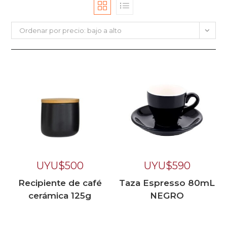
Ordenar por precio: bajo a alto
UYU$
500
UYU$
590
Recipiente de café
Taza Espresso 80mL
cerámica 125g
NEGRO