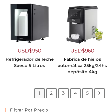
USD$
950
USD$
960
Refrigerador de leche
Fábrica de hielos
Saeco 5 Litros
automática 25kg/24hs
depósito 4kg
1
2
3
4
5
Filtrar Por Precio