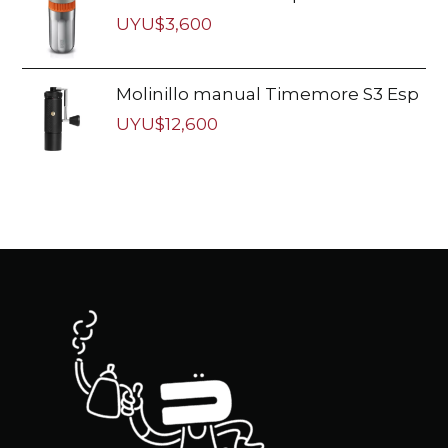
UYU$
3,600
Molinillo manual Timemore S3 Esp
UYU$
12,600