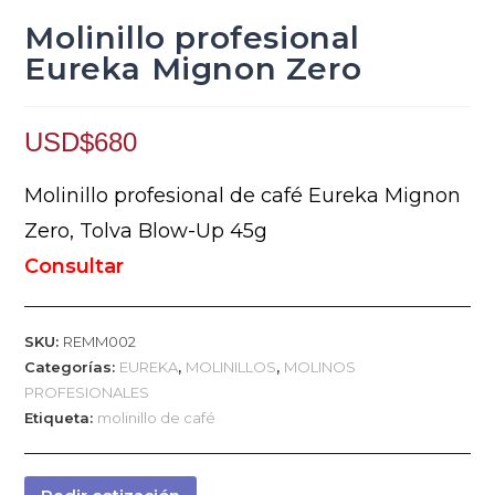
Molinillo profesional
Eureka Mignon Zero
USD$
680
Molinillo profesional de café Eureka Mignon
Zero, Tolva Blow-Up 45g
Consultar
SKU:
REMM002
Categorías:
EUREKA
,
MOLINILLOS
,
MOLINOS
PROFESIONALES
Etiqueta:
molinillo de café