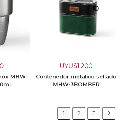
00
UYU$
1,200
inox MHW-
Contenedor metálico sellado
00mL
MHW-3BOMBER
1
2
3