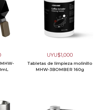
0
UYU$
1,000
p MHW-
Tabletas de limpieza molinillo
0mL
MHW-3BOMBER 160g