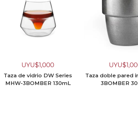
UYU$
1,000
UYU$
1,0
Taza de vidrio DW Series
Taza doble pared 
MHW-3BOMBER 130mL
3BOMBER 3