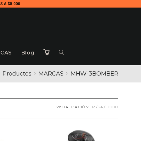
S A $5.000
CAS
Blog
>
Productos
>
MARCAS
>
MHW-3BOMBER
VISUALIZACIÓN:
12
24
TODO