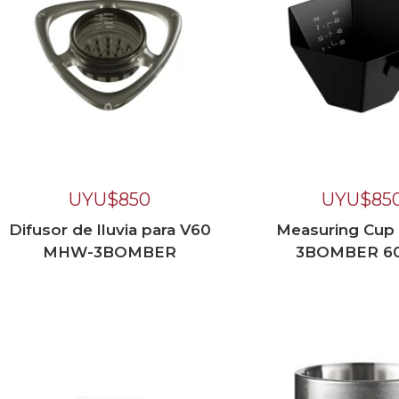
UYU$
850
UYU$
85
Difusor de lluvia para V60
Measuring Cu
MHW-3BOMBER
3BOMBER 6