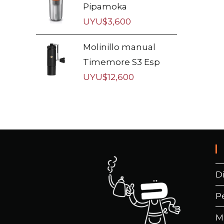
Pipamoka
UYU$
3,600
Molinillo manual
Timemore S3 Esp
UYU$
12,600
D
P
M