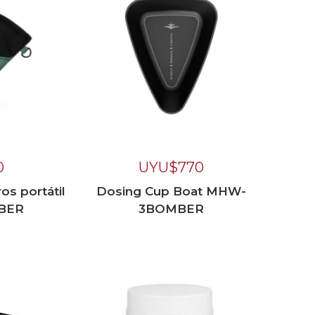
0
UYU$
770
os portátil
Dosing Cup Boat MHW-
BER
3BOMBER