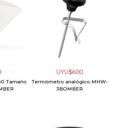
0
UYU$
600
V60 Tamaño
Termómetro analógico MHW-
MBER
3BOMBER