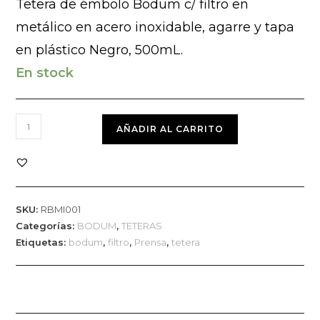
Tetera de émbolo Bodum c/ filtro en
metálico en acero inoxidable, agarre y tapa
en plástico Negro, 500mL.
En stock
AÑADIR AL CARRITO
SKU:
RBMI001
Categorías:
BODUM
,
TETERAS
Etiquetas:
bodum
,
filtro
,
Prensa
,
tetera