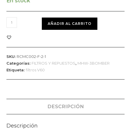
En stock
AÑADIR AL CARRITO
SKU:
RCMC002-F-2-1
Categorías:
FILTROS Y REPUESTOS
,
MHW-3BOMBER
Etiqueta:
filtros V60
DESCRIPCIÓN
Descripción