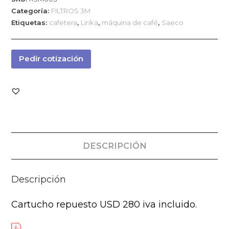
Categoría:
FILTROS 3M
Etiquetas:
cafetera
,
Lirika
,
máquina de café
,
Saeco
Pedir cotización
DESCRIPCIÓN
Descripción
Cartucho repuesto USD 280 iva incluido.