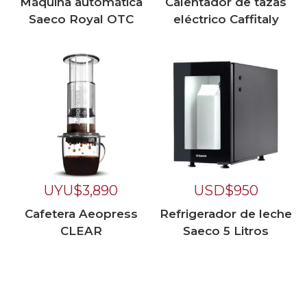
Máquina automática
Calentador de tazas
Saeco Royal OTC
eléctrico Caffitaly
UYU$
3,890
USD$
950
Cafetera Aeopress
Refrigerador de leche
CLEAR
Saeco 5 Litros