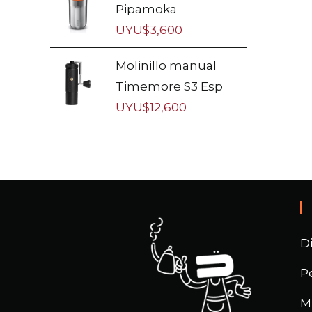
Pipamoka
UYU$
3,600
Molinillo manual
Timemore S3 Esp
UYU$
12,600
D
P
M