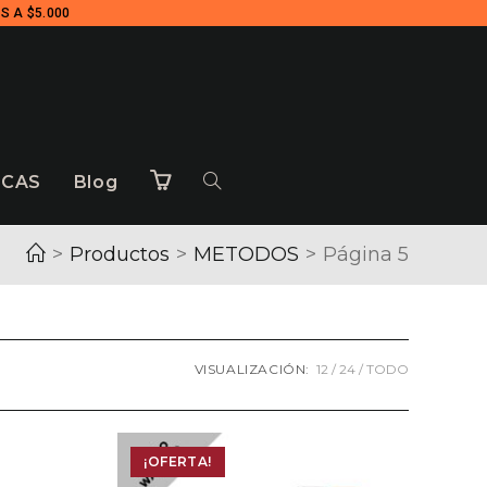
S A $5.000
CAS
Blog
>
Productos
>
METODOS
>
Página 5
VISUALIZACIÓN:
12
24
TODO
¡OFERTA!