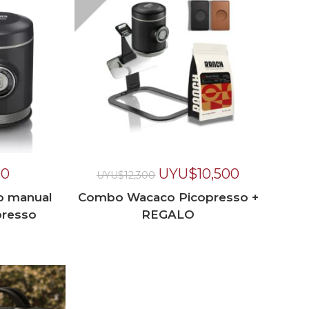
00
UYU$
10,500
UYU$
12,300
o manual
Combo Wacaco Picopresso +
resso
REGALO