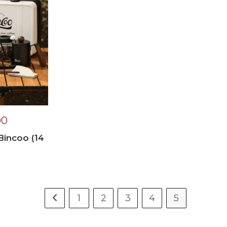
00
Bincoo (14
1
2
3
4
5