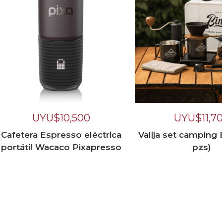
UYU$
10,500
UYU$
11,7
Cafetera Espresso eléctrica
Valija set camping 
portátil Wacaco Pixapresso
pzs)