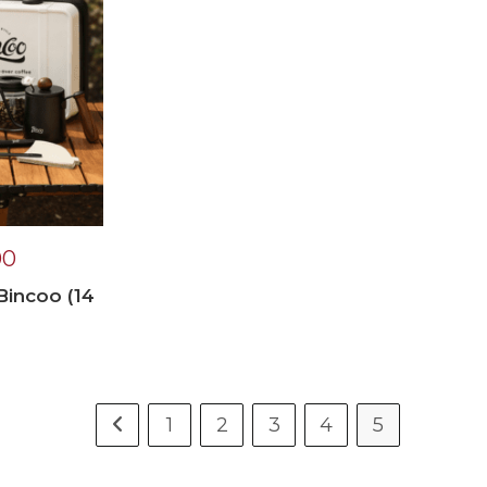
00
Bincoo (14
1
2
3
4
5