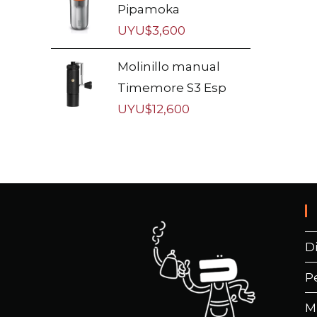
Pipamoka
UYU$
3,600
Molinillo manual
Timemore S3 Esp
UYU$
12,600
D
P
M