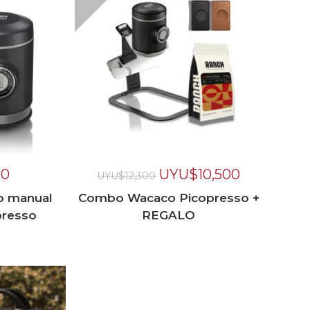
00
UYU$
10,500
UYU$
12,300
o manual
Combo Wacaco Picopresso +
resso
REGALO