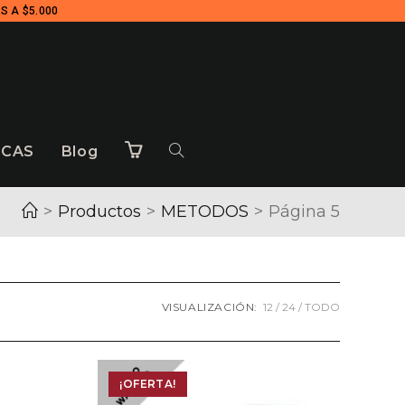
S A $5.000
CAS
Blog
>
Productos
>
METODOS
>
Página 5
VISUALIZACIÓN:
12
24
TODO
¡OFERTA!