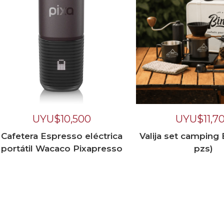
UYU$
10,500
UYU$
11,7
Cafetera Espresso eléctrica
Valija set camping 
portátil Wacaco Pixapresso
pzs)