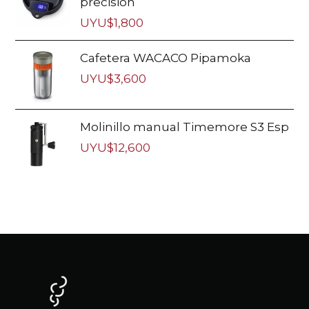
precisión
UYU$
1,800
Cafetera WACACO Pipamoka
UYU$
3,600
Molinillo manual Timemore S3 Esp
UYU$
12,600