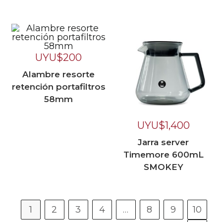
UYU$
200
Alambre resorte
retención portafiltros
58mm
UYU$
1,400
Jarra server
Timemore 600mL
SMOKEY
1
2
3
4
…
8
9
10