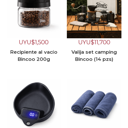
UYU$
1,500
UYU$
11,700
Recipiente al vacío
Valija set camping
Bincoo 200g
Bincoo (14 pzs)